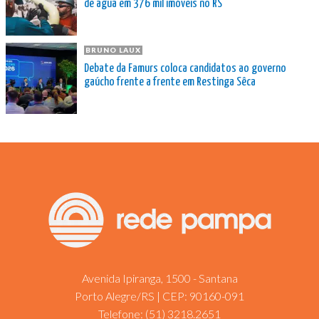
de água em 376 mil imóveis no RS
BRUNO LAUX
Debate da Famurs coloca candidatos ao governo
gaúcho frente a frente em Restinga Sêca
Avenida Ipiranga, 1500 - Santana
Porto Alegre/RS | CEP: 90160-091
Telefone:
(51) 3218.2651