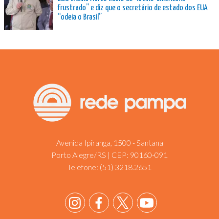
frustrado” e diz que o secretário de estado dos EUA
“odeia o Brasil”
Avenida Ipiranga, 1500 - Santana
Porto Alegre/RS | CEP: 90160-091
Telefone:
(51) 3218.2651