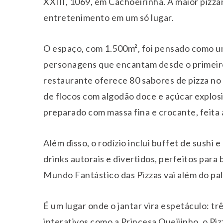
XXIII, 1069, em Cachoeirinha. A maior pizz
entretenimento em um só lugar.
O espaço, com 1.500m², foi pensado como u
personagens que encantam desde o primeiro
restaurante oferece 80 sabores de pizza no 
de flocos com algodão doce e açúcar explosi
preparado com massa fina e crocante, feita 
Além disso, o rodízio inclui buffet de sushi 
drinks autorais e divertidos, perfeitos para
Mundo Fantástico das Pizzas vai além do pal
É um lugar onde o jantar vira espetáculo: t
interativos como a Princesa Queijinho, o Piz