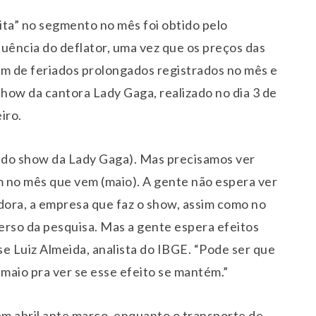
ita” no segmento no mês foi obtido pelo
uência do deflator, uma vez que os preços das
ém de feriados prolongados registrados no mês e
how da cantora Lady Gaga, realizado no dia 3 de
iro.
o do show da Lady Gaga). Mas precisamos ver
m no mês que vem (maio). A gente não espera ver
dora, a empresa que faz o show, assim como no
erso da pesquisa. Mas a gente espera efeitos
se Luiz Almeida, analista do IBGE. “Pode ser que
 maio pra ver se esse efeito se mantém.”
m abril ante março, enquanto o transporte de