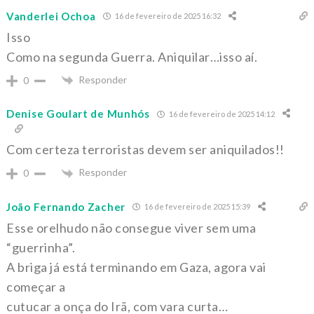
Vanderlei Ochoa
16 de fevereiro de 2025 16:32
Isso
Como na segunda Guerra. Aniquilar…isso aí.
Responder
0
Denise Goulart de Munhós
16 de fevereiro de 2025 14:12
Com certeza terroristas devem ser aniquilados!!
Responder
0
João Fernando Zacher
16 de fevereiro de 2025 15:39
Esse orelhudo não consegue viver sem uma
“guerrinha”.
A briga já está terminando em Gaza, agora vai
começar a
cutucar a onça do Irã, com vara curta…