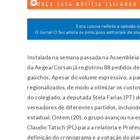
OUÇA ESSA NOTÍCIA CLICANDO
Esta coluna reflete a opinião 
O Jornal O Sul adota os princípios editoriais de pl
Instalada na semana passada na Assembleia L
da Aegea/Corsan já registrou 88 pedidos de 
gaúchos. Apesar do volume expressivo, a pau
regionalizados, de modo a otimizar os cust
do colegiado, a deputada Stela Farias (PT) 
vereadores de diferentes partidos, incluind
estadual. Ontem (20), o grupo avançou na e
Claudio Tatsch (PL) para a relatoria e Profe
definição do cronograma e a votação do plan