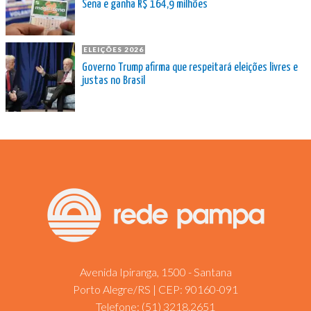
Sena e ganha R$ 164,9 milhões
ELEIÇÕES 2026
Governo Trump afirma que respeitará eleições livres e
justas no Brasil
Avenida Ipiranga, 1500 - Santana
Porto Alegre/RS | CEP: 90160-091
Telefone:
(51) 3218.2651