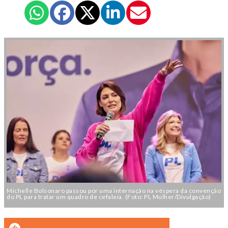
Michelle Bolsonaro passou por uma internação na véspera da convenção
do PL para tratar um quadro de cefaleia. (Foto: PL Mulher/Divulgação)