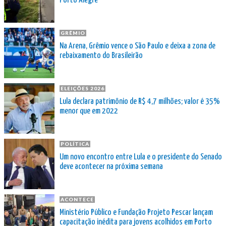
Porto Alegre
GRÊMIO
Na Arena, Grêmio vence o São Paulo e deixa a zona de
rebaixamento do Brasileirão
ELEIÇÕES 2026
Lula declara patrimônio de R$ 4,7 milhões; valor é 35%
menor que em 2022
POLÍTICA
Um novo encontro entre Lula e o presidente do Senado
deve acontecer na próxima semana
ACONTECE
Ministério Público e Fundação Projeto Pescar lançam
capacitação inédita para jovens acolhidos em Porto