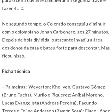
para o centroavante completar na segunda trave e
fazer 4 a 0.
No segundo tempo, o Colorado conseguiu diminuir
com o colombiano Johan Carbonero, aos 27 minutos.
Depois de bola dividida, o atacante invadiu a área
dos donos da casa e bateu forte para descontar. Mas
ficou nisso.
Ficha técnica
– Palmeiras : Weverton; Khellven, Gustavo Gómez
(Bruno Fuchs), Murilo e Piquerez; Aníbal Moreno,
Lucas Evangelista (Andreas Pereira), Facundo
Torres e Felipe Anderson (Ramón Sosa); Flaco López