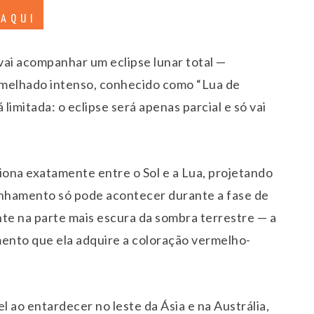
 AQUI
 vai acompanhar um eclipse lunar total —
melhado intenso, conhecido como “Lua de
limitada: o eclipse será apenas parcial e só vai
ona exatamente entre o Sol e a Lua, projetando
linhamento só pode acontecer durante a fase de
e na parte mais escura da sombra terrestre — a
mento que ela adquire a coloração vermelho-
el ao entardecer no leste da Ásia e na Austrália,