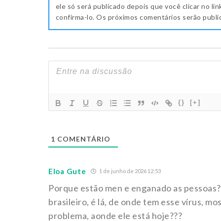
ele só será publicado depois que você clicar no lin
confirma-lo. Os próximos comentários serão publ
{}
[+]
1
COMENTÁRIO
Eloa Gute
1 de junho de 2026 12:53
Porque estão men e enganado as pessoas??
brasileiro, é lá, de onde tem esse vírus, 
problema, aonde ele está hoje???