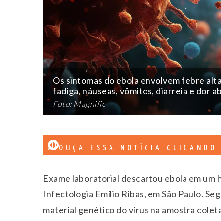
Os sintomas do ebola envolvem febre alta
fadiga, náuseas, vômitos, diarreia e dor 
Foto: Magnific
OUÇA ESSA NOTÍCIA CLICANDO
Exame laboratorial descartou ebola em um h
Infectologia Emílio Ribas, em São Paulo. Seg
material genético do vírus na amostra colet