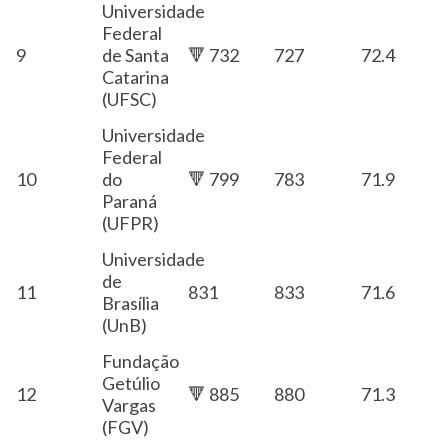
Universidade
Federal
9
de Santa
🔻 732
727
72.4
Catarina
(UFSC)
Universidade
Federal
10
do
🔻 799
783
71.9
Paraná
(UFPR)
Universidade
de
11
831
833
71.6
Brasília
(UnB)
Fundação
Getúlio
12
🔻 885
880
71.3
Vargas
(FGV)