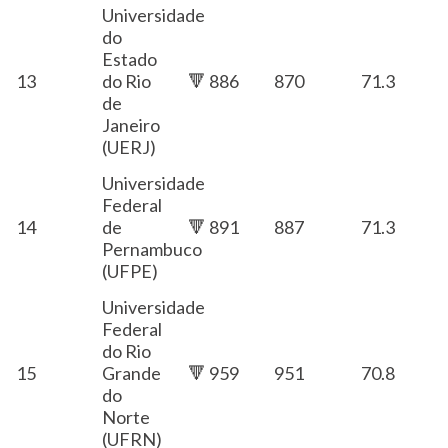
Universidade
do
Estado
13
do Rio
🔻 886
870
71.3
de
Janeiro
(UERJ)
Universidade
Federal
14
de
🔻 891
887
71.3
Pernambuco
(UFPE)
Universidade
Federal
do Rio
15
Grande
🔻 959
951
70.8
do
Norte
(UFRN)