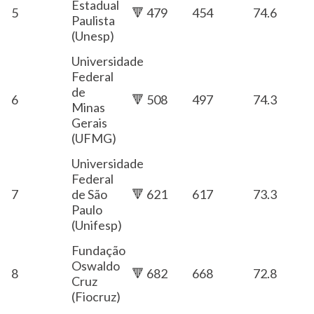
Estadual
5
🔻 479
454
74.6
Paulista
(Unesp)
Universidade
Federal
de
6
🔻 508
497
74.3
Minas
Gerais
(UFMG)
Universidade
Federal
7
de São
🔻 621
617
73.3
Paulo
(Unifesp)
Fundação
Oswaldo
8
🔻 682
668
72.8
Cruz
(Fiocruz)