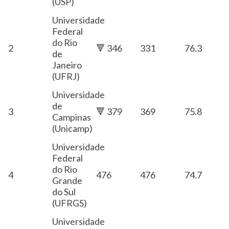
(USP)
Universidade
Federal
do Rio
2
🔻 346
331
76.3
de
Janeiro
(UFRJ)
Universidade
de
3
🔻 379
369
75.8
Campinas
(Unicamp)
Universidade
Federal
do Rio
4
476
476
74.7
Grande
do Sul
(UFRGS)
Universidade