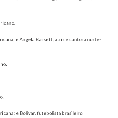
ricano.
cana; e Angela Bassett, atriz e cantora norte-
ano.
o.
ana; e Bolívar, futebolista brasileiro.