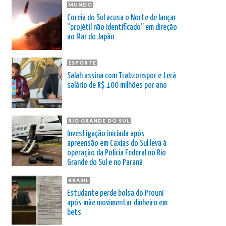
MUNDO
Coreia do Sul acusa o Norte de lançar
“projétil não identificado” em direção
ao Mar do Japão
ESPORTE
Salah assina com Trabzonspor e terá
salário de R$ 100 milhões por ano
RIO GRANDE DO SUL
Investigação iniciada após
apreensão em Caxias do Sul leva à
operação da Polícia Federal no Rio
Grande do Sul e no Paraná
BRASIL
Estudante perde bolsa do Prouni
após mãe movimentar dinheiro em
bets