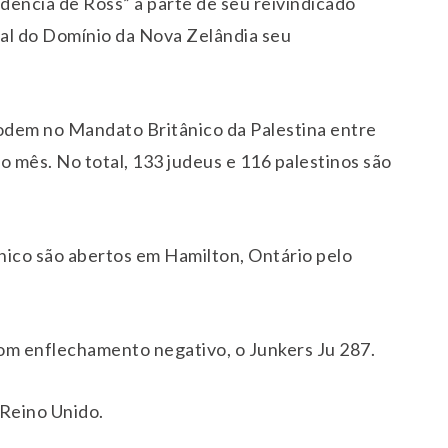
ência de Ross” a parte de seu reivindicado
ral do Domínio da Nova Zelândia seu
odem no Mandato Britânico da Palestina entre
do mês. No total, 133 judeus e 116 palestinos são
nico são abertos em Hamilton, Ontário pelo
om enflechamento negativo, o Junkers Ju 287.
Reino Unido.