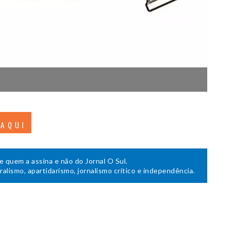
 AQUI
de quem a assina e não do Jornal O Sul.
uralismo, apartidarismo, jornalismo crítico e independência.