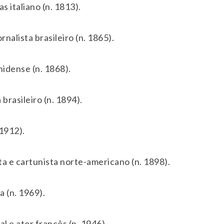
 italiano (n. 1813).
nalista brasileiro (n. 1865).
idense (n. 1868).
brasileiro (n. 1894).
 1912).
a e cartunista norte-americano (n. 1898).
a (n. 1969).
l e ator francês (n. 1946).