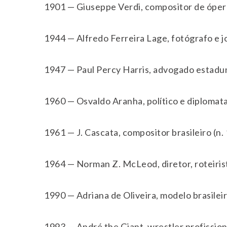
1901 — Giuseppe Verdi, compositor de óperas
1944 — Alfredo Ferreira Lage, fotógrafo e jor
1947 — Paul Percy Harris, advogado estadun
1960 — Osvaldo Aranha, político e diplomata 
1961 — J. Cascata, compositor brasileiro (n.
1964 — Norman Z. McLeod, diretor, roteirist
1990 — Adriana de Oliveira, modelo brasileir
1993 — André the Giant, wrestler profissiona