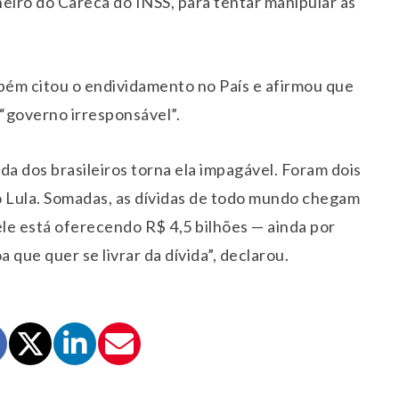
heiro do Careca do INSS, para tentar manipular as
mbém citou o endividamento no País e afirmou que
m “governo irresponsável”.
ida dos brasileiros torna ela impagável. Foram dois
 Lula. Somadas, as dívidas de todo mundo chegam
ele está oferecendo R$ 4,5 bilhões — ainda por
que quer se livrar da dívida”, declarou.