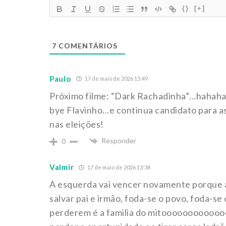
{}
[+]
7
COMENTÁRIOS
Paulo
17 de maio de 2026 15:49
Próximo filme: “Dark Rachadinha”…hahah
bye Flavinho…e continua candidato para a
nas eleições!
Responder
0
Valmir
17 de maio de 2026 13:38
A esquerda vai vencer novamente porque a
salvar pai e irmão, foda-se o povo, foda-se
perderem é a familia do mitooooooooooooo