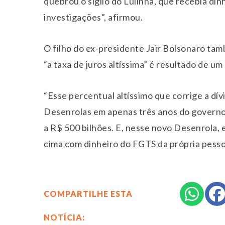
quebrou o sigilo do Lulinha, que recebia din
investigações”, afirmou.
O filho do ex-presidente Jair Bolsonaro ta
“a taxa de juros altíssima” é resultado de u
“Esse percentual altíssimo que corrige a dív
Desenrolas em apenas três anos do governo
a R$ 500 bilhões. E, nesse novo Desenrola, 
cima com dinheiro do FGTS da própria pessoa 
COMPARTILHE ESTA
NOTÍCIA: