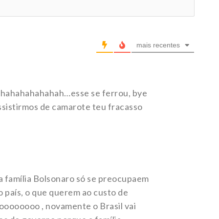
mais recentes
ahahahahahahah…esse se ferrou, bye
ssistirmos de camarote teu fracasso
 família Bolsonaro só se preocupaem
 o país, o que querem ao custo de
ooooooo , novamente o Brasil vai