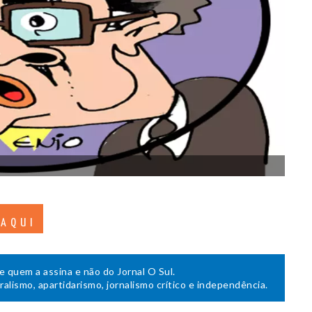
 AQUI
de quem a assina e não do Jornal O Sul.
uralismo, apartidarismo, jornalismo crítico e independência.