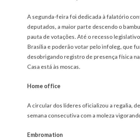
A segunda-feira foi dedicada à falatório c
deputados, a maior parte descendo o bambu
pauta de votações. Até o recesso legislativ
Brasília e poderão votar pelo infoleg, que 
desobrigando registro de presença física n
Casa está às moscas.
Home office
A circular dos líderes oficializou a regalia, d
semana consecutiva com a moleza vigorand
Embromation