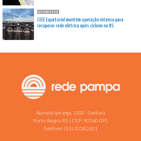
ACONTECE
CEEE Equatorial mantém operação intensa para
recuperar rede elétrica após ciclone no RS
Avenida Ipiranga, 1500 - Santana
Porto Alegre/RS | CEP: 90160-091
Telefone:
(51) 3218.2651