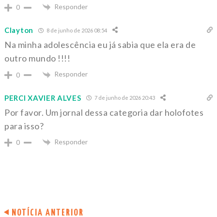
Responder
0
Clayton
8 de junho de 2026 08:54
Na minha adolescência eu já sabia que ela era de
outro mundo !!!!
Responder
0
PERCI XAVIER ALVES
7 de junho de 2026 20:43
Por favor. Um jornal dessa categoria dar holofotes
para isso?
Responder
0
NOTÍCIA ANTERIOR