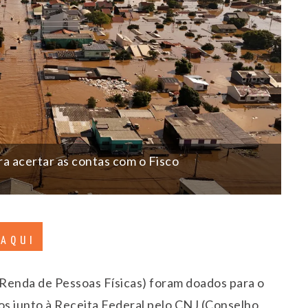
ra acertar as contas com o Fisco
 AQUI
Renda de Pessoas Físicas) foram doados para o
s junto à Receita Federal pelo CNJ (Conselho