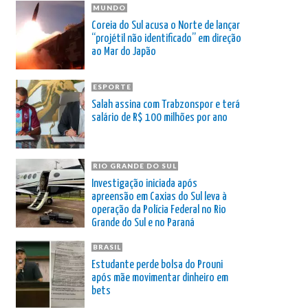
MUNDO
Coreia do Sul acusa o Norte de lançar
“projétil não identificado” em direção
ao Mar do Japão
ESPORTE
Salah assina com Trabzonspor e terá
salário de R$ 100 milhões por ano
RIO GRANDE DO SUL
Investigação iniciada após
apreensão em Caxias do Sul leva à
operação da Polícia Federal no Rio
Grande do Sul e no Paraná
BRASIL
Estudante perde bolsa do Prouni
após mãe movimentar dinheiro em
bets