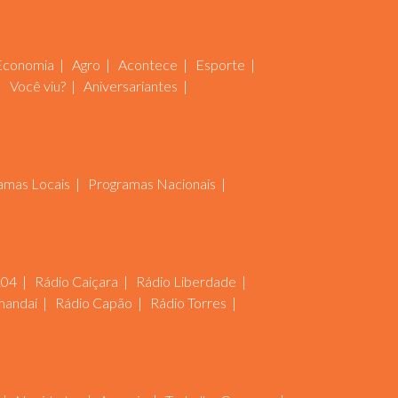
Economia
Agro
Acontece
Esporte
Você viu?
Aniversariantes
amas Locais
Programas Nacionais
104
Rádio Caiçara
Rádio Liberdade
mandaí
Rádio Capão
Rádio Torres