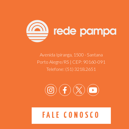
Avenida Ipiranga, 1500 - Santana
Porto Alegre/RS | CEP: 90160-091
Telefone:
(51) 3218.2651
FALE CONOSCO