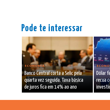
Pode te interessar
ECONOMIA
ECONO
Banco Central corta a Selic pela
Dólar f
quarta vez seguida. Taxa básica
recua c
de juros fica em 14% ao ano
investi