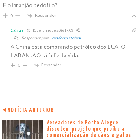
E o laranjão pedófilo?
Responder
0
César
11 de junho de 2026 17:03
Responder para
vanderlei stefani
A China esta comprando petróleo dos EUA. O
LARANJÃO tá feliz da vida.
Responder
0
NOTÍCIA ANTERIOR
Vereadores de Porto Alegre
discutem projeto que proíbe a
comercialização de cães e gatos