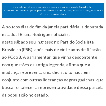
Esta coluna reflete a opinião de quem a assina e não do Jornal O Sul.
O Jornal O Sul adota os princípios editoriais de pluralismo, apartidarismo, jornalismo
crítico e independência.
A poucos dias do fim da janela partidária, a deputada
estadual Bruna Rodrigues oficializa
neste
sábado
seu ingresso no Partido Socialista
Brasileiro (PSB), após mais de vinte anos de filiação
ao PCdoB. A parlamentar, que vinha descontente
com questões da antiga legenda, afirma que a
mudança representa uma decisão tomada em
conjunto com outras lideranças negras gaúchas, que
busca fortalecer a representatividade dessa parcela
da população no estado.