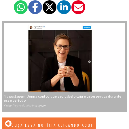
Na postagem, Jenna contou que seu cabelo caiu e usou peruca durante
esse período.
Foto: Reprodução/Instagram
OUÇA ESSA NOTÍCIA CLICANDO AQUI