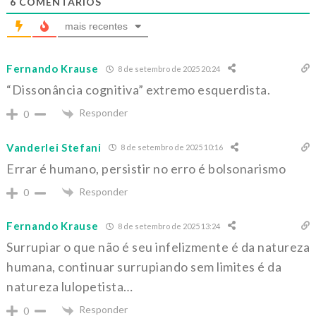
6
COMENTÁRIOS
mais recentes
Fernando Krause
8 de setembro de 2025 20:24
“Dissonância cognitiva” extremo esquerdista.
Responder
0
Vanderlei Stefani
8 de setembro de 2025 10:16
Errar é humano, persistir no erro é bolsonarismo
Responder
0
Fernando Krause
8 de setembro de 2025 13:24
Surrupiar o que não é seu infelizmente é da natureza
humana, continuar surrupiando sem limites é da
natureza lulopetista…
Responder
0