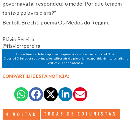
governava lá, respondeu: o medo. Por que temem
tanto a palavra clara?”
Bertolt Brecht, poema Os Medos do Regime
Flávio Pereira
@flaviorrpereira
Esta coluna reflete a opinião de quem a assina e não do Jornal O Sul.
O Jornal O Sul adota os princípios editoriais de pluralismo, apartidarismo, jornalismo
crítico e independência.
COMPARTILHE ESTA NOTÍCIA:
TODAS DE COLUNISTAS
VOLTAR