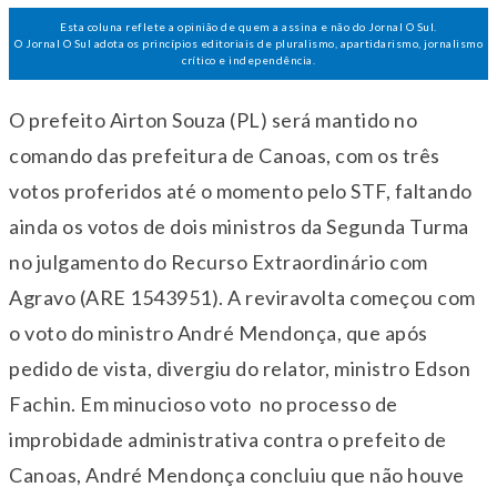
Esta coluna reflete a opinião de quem a assina e não do Jornal O Sul.
O Jornal O Sul adota os princípios editoriais de pluralismo, apartidarismo, jornalismo
crítico e independência.
O prefeito Airton Souza (PL) será mantido no
comando das prefeitura de Canoas, com os três
votos proferidos até o momento pelo STF, faltando
ainda os votos de dois ministros da
Segunda
Turma
no julgamento do Recurso Extraordinário com
Agravo (ARE 1543951). A reviravolta começou com
o voto do ministro André Mendonça, que após
pedido de vista, divergiu do relator, ministro Edson
Fachin. Em minucioso voto no processo de
improbidade administrativa contra o prefeito de
Canoas, André Mendonça concluiu que não houve