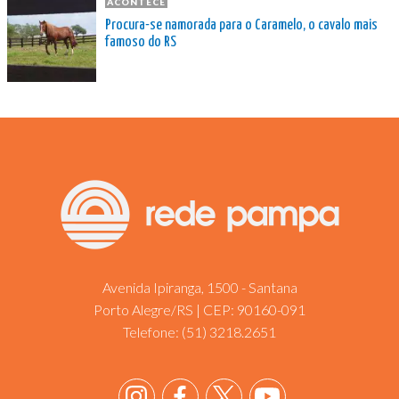
ACONTECE
Procura-se namorada para o Caramelo, o cavalo mais
famoso do RS
Avenida Ipiranga, 1500 - Santana
Porto Alegre/RS | CEP: 90160-091
Telefone:
(51) 3218.2651