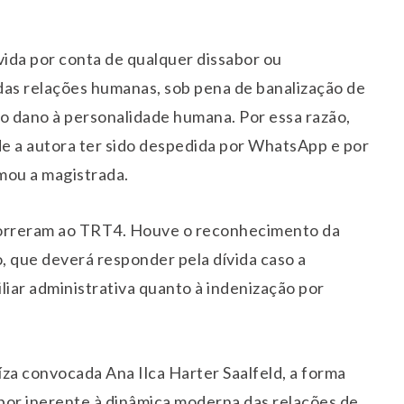
vida por conta de qualquer dissabor ou
as relações humanas, sob pena de banalização de
ivo dano à personalidade humana. Por essa razão,
de a autora ter sido despedida por WhatsApp e por
rmou a magistrada.
correram ao TRT4. Houve o reconhecimento da
o, que deverá responder pela dívida caso a
iliar administrativa quanto à indenização por
za convocada Ana Ilca Harter Saalfeld, a forma
bor inerente à dinâmica moderna das relações de