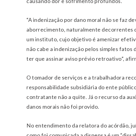
causando dor e sofrimento profundos.
“A indenização por dano moral não se faz de
aborrecimento, naturalmente decorrentes d
um instituto, cujo objetivo é amenizar efet
não cabe a indenização pelos simples fatos 
ter que assinar aviso prévio retroativo”, afi
O tomador de serviços e a trabalhadora re
responsabilidade subsidiária do ente públic
contratante não a quite. Já o recurso da aux
danos morais não foi provido.
No entendimento da relatora do acórdão, juí
como foi comunicada a dispensa é um “dissa