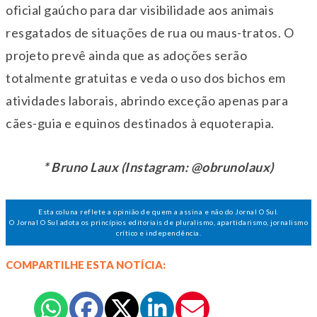
oficial gaúcho para dar visibilidade aos animais
resgatados de situações de rua ou maus-tratos. O
projeto prevê ainda que as adoções serão
totalmente gratuitas e veda o uso dos bichos em
atividades laborais, abrindo exceção apenas para
cães-guia e equinos destinados à equoterapia.
* Bruno Laux (Instagram: @obrunolaux)
Esta coluna reflete a opinião de quem a assina e não do Jornal O Sul.
O Jornal O Sul adota os princípios editoriais de pluralismo, apartidarismo, jornalismo
crítico e independência.
COMPARTILHE ESTA NOTÍCIA: