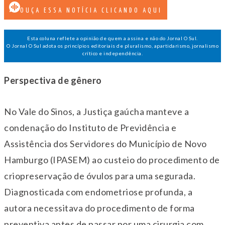
OUÇA ESSA NOTÍCIA CLICANDO AQUI
Esta coluna reflete a opinião de quem a assina e não do Jornal O Sul.
O Jornal O Sul adota os princípios editoriais de pluralismo, apartidarismo, jornalismo
crítico e independência.
Perspectiva de gênero
No Vale do Sinos, a Justiça gaúcha manteve a
condenação do Instituto de Previdência e
Assistência dos Servidores do Município de Novo
Hamburgo (IPASEM) ao custeio do procedimento de
criopreservação de óvulos para uma segurada.
Diagnosticada com endometriose profunda, a
autora necessitava do procedimento de forma
preventiva antes de passar por uma cirurgia com