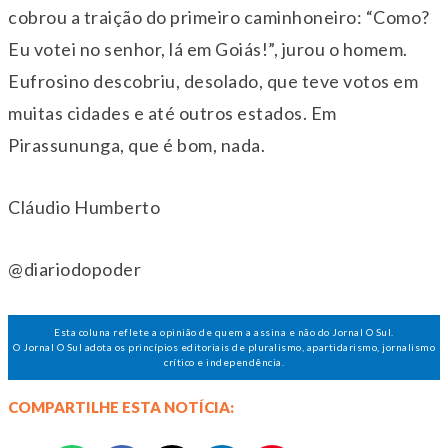
cobrou a traição do primeiro caminhoneiro: “Como?
Eu votei no senhor, lá em Goiás!”, jurou o homem.
Eufrosino descobriu, desolado, que teve votos em
muitas cidades e até outros estados. Em
Pirassununga, que é bom, nada.
Cláudio Humberto
@diariodopoder
Esta coluna reflete a opinião de quem a assina e não do Jornal O Sul.
O Jornal O Sul adota os princípios editoriais de pluralismo, apartidarismo, jornalismo
crítico e independência.
COMPARTILHE ESTA NOTÍCIA: