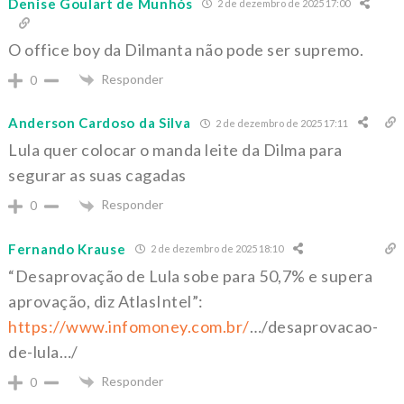
Denise Goulart de Munhós
2 de dezembro de 2025 17:00
O office boy da Dilmanta não pode ser supremo.
Responder
0
Anderson Cardoso da Silva
2 de dezembro de 2025 17:11
Lula quer colocar o manda leite da Dilma para
segurar as suas cagadas
Responder
0
Fernando Krause
2 de dezembro de 2025 18:10
“Desaprovação de Lula sobe para 50,7% e supera
aprovação, diz AtlasIntel”:
https://www.infomoney.com.br/
…/desaprovacao-
de-lula…/
Responder
0