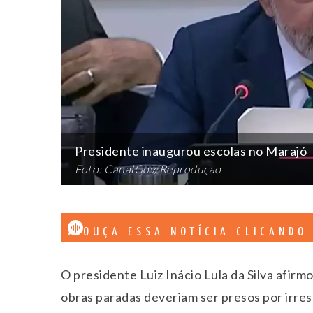
Presidente inaugurou escolas no Marajó
Foto: CanalGov/Reprodução
OUÇA ESSA NOTÍCIA CLICANDO
O presidente Luiz Inácio Lula da Silva afirm
obras paradas deveriam ser presos por irres