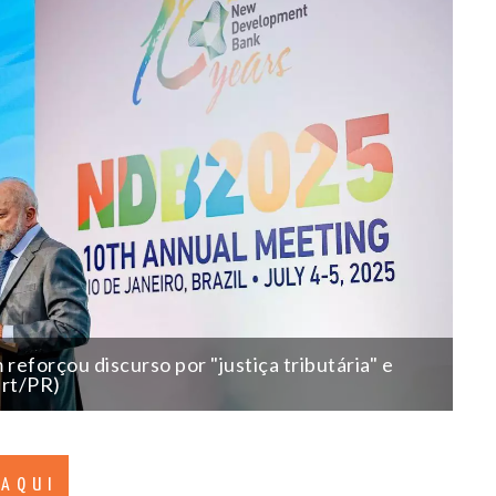
eforçou discurso por "justiça tributária" e
ert/PR)
 AQUI