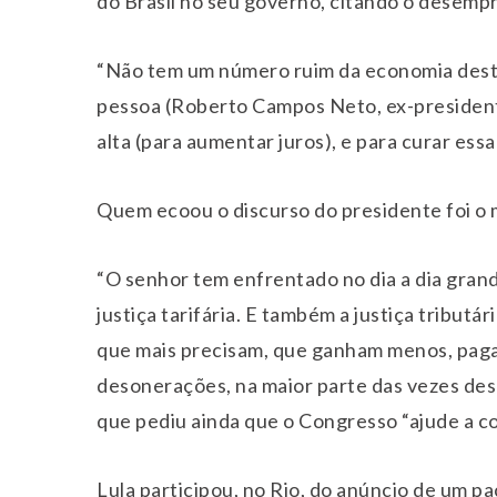
do Brasil no seu governo, citando o desemp
“Não tem um número ruim da economia deste
pessoa (Roberto Campos Neto, ex-president
alta (para aumentar juros), e para curar ess
Quem ecoou o discurso do presidente foi o m
“O senhor tem enfrentado no dia a dia grande
justiça tarifária. E também a justiça tributá
que mais precisam, que ganham menos, pag
desonerações, na maior parte das vezes desn
que pediu ainda que o Congresso “ajude a co
Lula participou, no Rio, do anúncio de um p