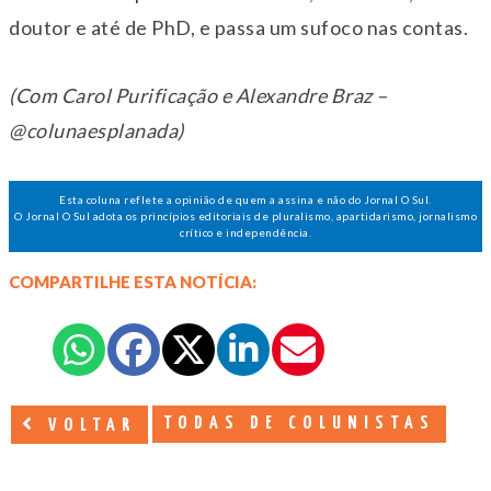
doutor e até de PhD, e passa um sufoco nas contas.
(Com Carol Purificação e Alexandre Braz –
@colunaesplanada)
Esta coluna reflete a opinião de quem a assina e não do Jornal O Sul.
O Jornal O Sul adota os princípios editoriais de pluralismo, apartidarismo, jornalismo
crítico e independência.
COMPARTILHE ESTA NOTÍCIA:
TODAS DE COLUNISTAS
VOLTAR