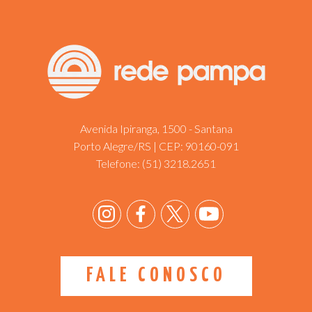
Avenida Ipiranga, 1500 - Santana
Porto Alegre/RS | CEP: 90160-091
Telefone:
(51) 3218.2651
FALE CONOSCO