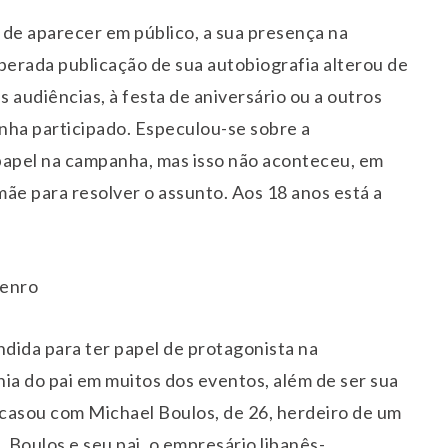
de aparecer em público, a sua presença na
erada publicação de sua autobiografia alterou de
 audiências, à festa de aniversário ou a outros
nha participado. Especulou-se sobre a
 papel na campanha, mas isso não aconteceu, em
ãe para resolver o assunto. Aos 18 anos está a
genro
ondida para ter papel de protagonista na
ia do pai em muitos dos eventos, além de ser sua
casou com Michael Boulos, de 26, herdeiro de um
 Boulos e seu pai, o empresário libanês-