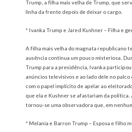
Trump, a filha mais velha de Trump, que serv
linha da frente depois de deixar o cargo.
* Ivanka Trump e Jared Kushner – Filha e ge
A filha mais velha do magnata republicano t
ausência continua um pouco misteriosa. Du
Trump para a presidência, Ivanka participou
anúncios televisivos e ao lado dele no palc
com o papel implícito de apelar ao eleitorad
que ela e Kushner se afastariam da política.
tornou-se uma observadora que, em nenhum
* Melania e Barron Trump – Esposa e filho m