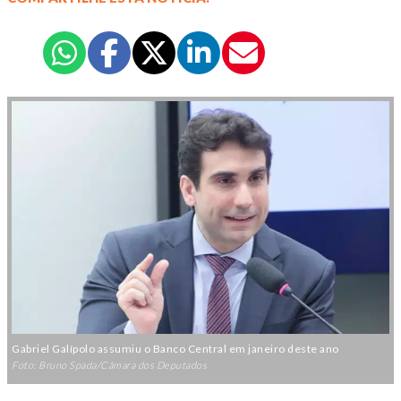
Gabriel Galípolo assumiu o Banco Central em janeiro deste ano
Foto: Bruno Spada/Câmara dos Deputados