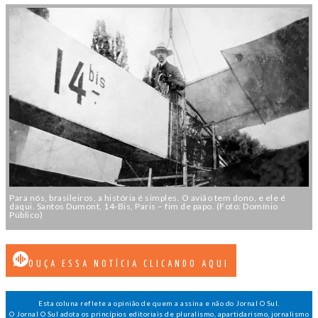
Para nós, brasileiros, a história é simples. O avião tem dono, e ele é
daqui. Santos Dumont, 14-Bis, Paris – fim de papo. (Foto: Domínio
Público)
OUÇA ESSA NOTÍCIA CLICANDO AQUI
Esta coluna reflete a opinião de quem a assina e não do Jornal O Sul.
O Jornal O Sul adota os princípios editoriais de pluralismo, apartidarismo, jornalismo