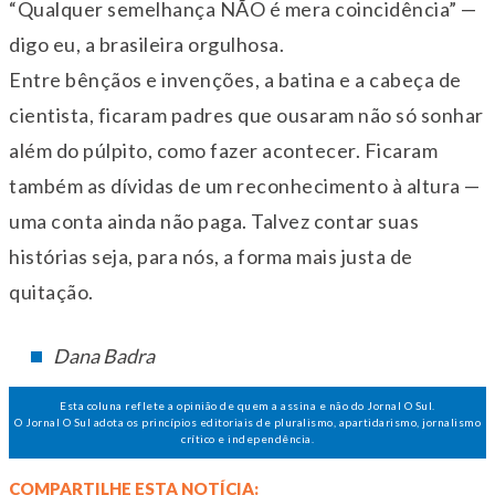
“Qualquer semelhança NÃO é mera coincidência” —
digo eu, a brasileira orgulhosa.
Entre bênçãos e invenções, a batina e a cabeça de
cientista, ficaram padres que ousaram não só sonhar
além do púlpito, como fazer acontecer. Ficaram
também as dívidas de um reconhecimento à altura —
uma conta ainda não paga. Talvez contar suas
histórias seja, para nós, a forma mais justa de
quitação.
Dana Badra
Esta coluna reflete a opinião de quem a assina e não do Jornal O Sul.
O Jornal O Sul adota os princípios editoriais de pluralismo, apartidarismo, jornalismo
crítico e independência.
COMPARTILHE ESTA NOTÍCIA: