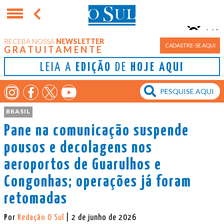
11°
RECEBA NOSSA
NEWSLETTER
Porto Alegre
CADASTRE-SE AQUI
GRATUITAMENTE
LEIA A
EDIÇÃO
DE
HOJE AQUI
BRASIL
Pane na comunicação suspende
pousos e decolagens nos
aeroportos de Guarulhos e
Congonhas; operações já foram
retomadas
Por
Redação O Sul
| 2 de junho de 2026