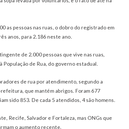
a sopa levada por voluntários, e o fato de até na
00 as pessoas nas ruas, o dobro do registrado em
rês anos, para 2.186 neste ano.
ingente de 2.000 pessoas que vive nas ruas,
 à População de Rua, do governo estadual.
radores de rua por atendimento, segundo a
prefeitura, que mantém abrigos. Foram 677
viam sido 853. De cada 5 atendidos, 4 são homens.
te, Recife, Salvador e Fortaleza, mas ONGs que
firmam o aumento recente.