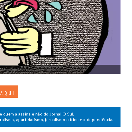
 AQUI
de quem a assina e não do Jornal O Sul.
uralismo, apartidarismo, jornalismo crítico e independência.