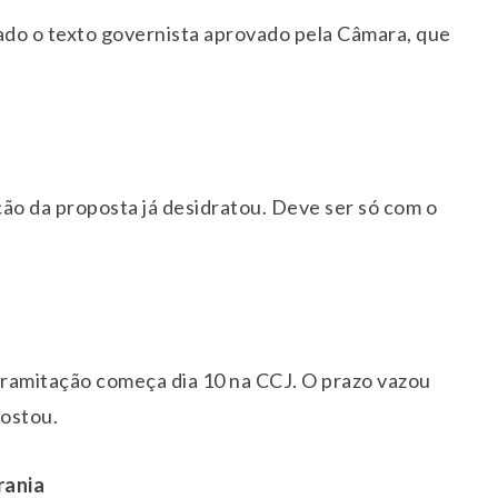
ado o texto governista aprovado pela Câmara, que
ção da proposta já desidratou. Deve ser só com o
tramitação começa dia 10 na CCJ. O prazo vazou
gostou.
rania