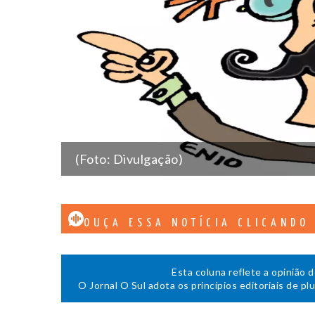
(Foto: Divulgação)
OUÇA ESSA NOTÍCIA CLICANDO
Esta coluna reflete a opinião 
O Jornal O Sul adota os princípios editoriais de pl