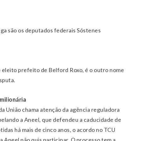
ga são os deputados federais Sóstenes
e eleito prefeito de Belford Roxo, é o outro nome
isputa.
milionária
 da União chama atenção da agência reguladora
opelando a Aneel, que defendeu a caducidade de
idas há mais de cinco anos, o acordo no TCU
 Aneel não quis participar. O processo tem a