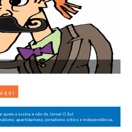
 AQUI
de quem a assina e não do Jornal O Sul.
uralismo, apartidarismo, jornalismo crítico e independência.