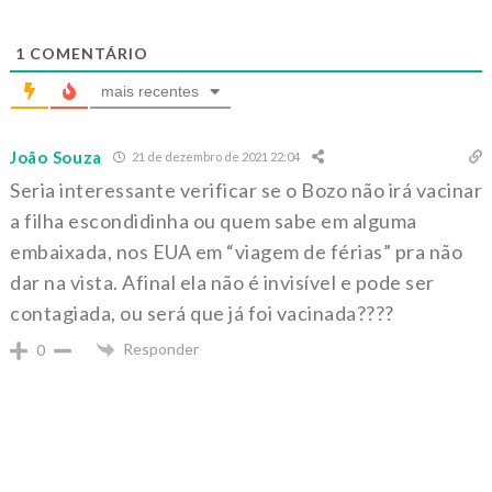
1
COMENTÁRIO
mais recentes
João Souza
21 de dezembro de 2021 22:04
Seria interessante verificar se o Bozo não irá vacinar
a filha escondidinha ou quem sabe em alguma
embaixada, nos EUA em “viagem de férias” pra não
dar na vista. Afinal ela não é invisível e pode ser
contagiada, ou será que já foi vacinada????
Responder
0