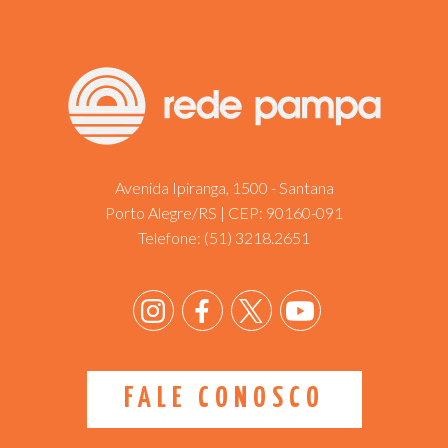
Avenida Ipiranga, 1500 - Santana
Porto Alegre/RS | CEP: 90160-091
Telefone:
(51) 3218.2651
FALE CONOSCO