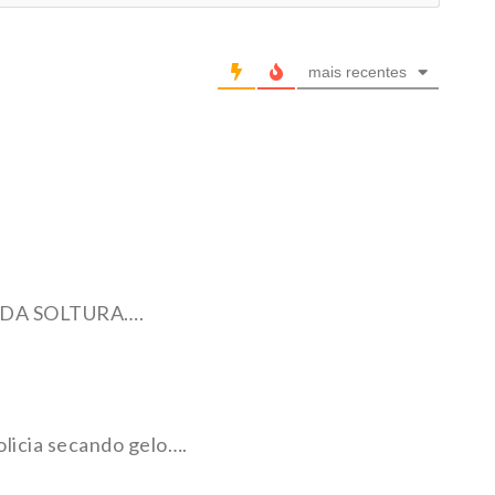
mais recentes
DA SOLTURA….
policia secando gelo….