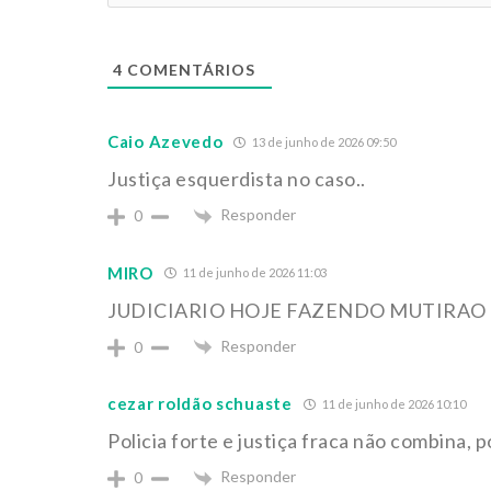
4
COMENTÁRIOS
Caio Azevedo
13 de junho de 2026 09:50
Justiça esquerdista no caso..
Responder
0
MIRO
11 de junho de 2026 11:03
JUDICIARIO HOJE FAZENDO MUTIRAO 
Responder
0
cezar roldão schuaste
11 de junho de 2026 10:10
Policia forte e justiça fraca não combina, 
Responder
0