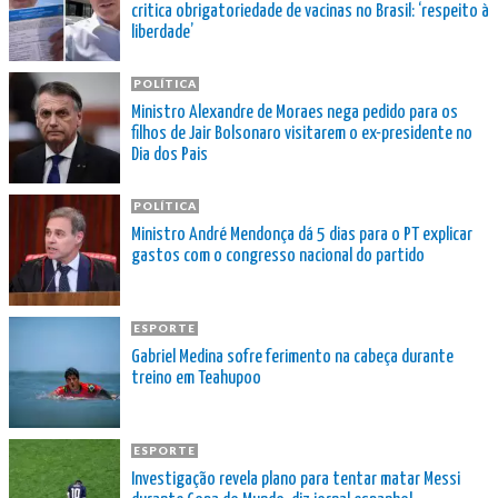
critica obrigatoriedade de vacinas no Brasil: ‘respeito à
liberdade’
POLÍTICA
Ministro Alexandre de Moraes nega pedido para os
filhos de Jair Bolsonaro visitarem o ex-presidente no
Dia dos Pais
POLÍTICA
Ministro André Mendonça dá 5 dias para o PT explicar
gastos com o congresso nacional do partido
ESPORTE
Gabriel Medina sofre ferimento na cabeça durante
treino em Teahupoo
ESPORTE
Investigação revela plano para tentar matar Messi