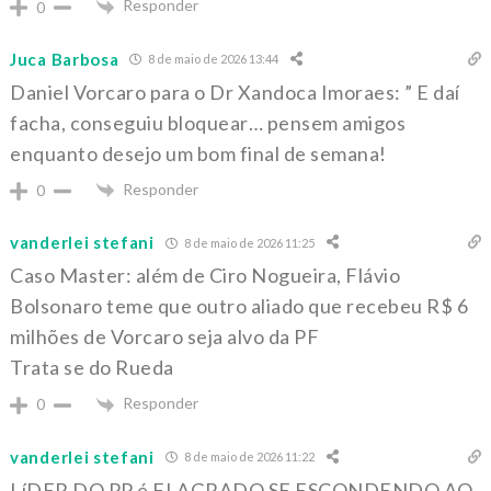
Responder
0
Juca Barbosa
8 de maio de 2026 13:44
Daniel Vorcaro para o Dr Xandoca Imoraes: ” E daí
facha, conseguiu bloquear… pensem amigos
enquanto desejo um bom final de semana!
Responder
0
vanderlei stefani
8 de maio de 2026 11:25
Caso Master: além de Ciro Nogueira, Flávio
Bolsonaro teme que outro aliado que recebeu R$ 6
milhões de Vorcaro seja alvo da PF
Trata se do Rueda
Responder
0
vanderlei stefani
8 de maio de 2026 11:22
LíDER DO PP é FLAGRADO SE ESCONDENDO AO