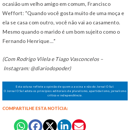
ocasião um velho amigo em comum, Francisco
Weffort: “Quando você gosta muito de uma moça e
ela se casa com outro, você não vai ao casamento.
Mesmo quando o marido é um bom sujeito como o
Fernando Henrique…”
(Com Rodrigo Vilela e Tiago Vasconcelos –
Instagram: @diariodopoder)
Esta coluna reflete a opinião de quem a assina e não do Jornal O Sul.
O Jornal O Sul adota os princípios editoriais de pluralismo, apartidarismo, jornalismo
crítico e independência.
COMPARTILHE ESTA NOTÍCIA: