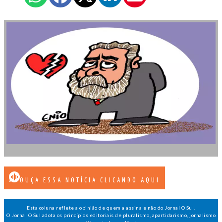
OUÇA ESSA NOTÍCIA CLICANDO AQUI
Esta coluna reflete a opinião de quem a assina e não do Jornal O Sul.
O Jornal O Sul adota os princípios editoriais de pluralismo, apartidarismo, jornalismo