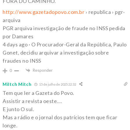
FORA DO CAMINHO.
http://www.gazetadopovo.com.br
› republica › pgr-
arquiva
PGR arquiva investigação de fraude no INSS pedida
por Damares
4 days ago · O Procurador-Geral da República, Paulo
Gonet, decidiu arquivar a investigação sobre
fraudes no INSS
Responder
0
Miltch Mitch
15 de julho de 2025 22:32
Tem que ler a Gazeta do Povo.
Assistir a revista oeste….
E junto O sul.
Mas a rádio e o jornal dos patrícios tem que ficar
longe.