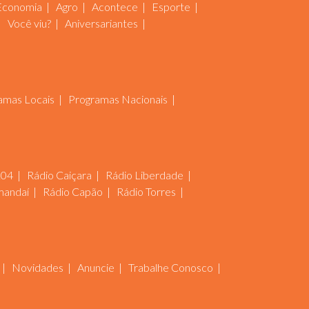
Economia
Agro
Acontece
Esporte
Você viu?
Aniversariantes
amas Locais
Programas Nacionais
104
Rádio Caiçara
Rádio Liberdade
mandaí
Rádio Capão
Rádio Torres
Novidades
Anuncie
Trabalhe Conosco