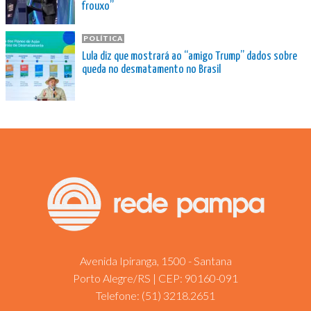
frouxo”
POLÍTICA
Lula diz que mostrará ao “amigo Trump” dados sobre
queda no desmatamento no Brasil
Avenida Ipiranga, 1500 - Santana
Porto Alegre/RS | CEP: 90160-091
Telefone:
(51) 3218.2651