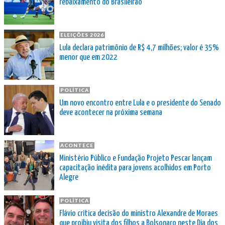
rebaixamento do Brasileirão
ELEIÇÕES 2026
Lula declara patrimônio de R$ 4,7 milhões; valor é 35%
menor que em 2022
POLÍTICA
Um novo encontro entre Lula e o presidente do Senado
deve acontecer na próxima semana
ACONTECE
Ministério Público e Fundação Projeto Pescar lançam
capacitação inédita para jovens acolhidos em Porto
Alegre
POLÍTICA
Flávio critica decisão do ministro Alexandre de Moraes
que proibiu visita dos filhos a Bolsonaro neste Dia dos