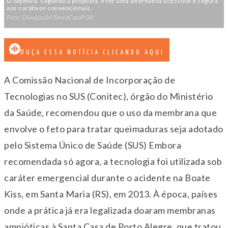
O objetivo, segundo a proposta, é ter uma alternativa acessível e segura
aos curativos convencionais.
Foto: Divulgação/SantaCasaPOA
OUÇA ESSA NOTÍCIA CLICANDO AQUI
A Comissão Nacional de Incorporação de
Tecnologias no SUS (Conitec), órgão do Ministério
da Saúde, recomendou que o uso da membrana que
envolve o feto para tratar queimaduras seja adotado
pelo Sistema Único de Saúde (SUS) Embora
recomendada só agora, a tecnologia foi utilizada sob
caráter emergencial durante o acidente na Boate
Kiss, em Santa Maria (RS), em 2013. À época, países
onde a prática já era legalizada doaram membranas
amnióticas à Santa Casa de Porto Alegre, que tratou