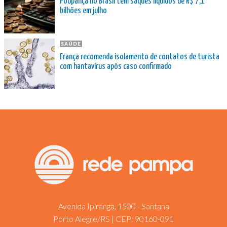
Poupança no Brasil tem saques líquidos de R$ 7,1
bilhões em julho
SAÚDE
França recomenda isolamento de contatos de turista
com hantavírus após caso confirmado
Avenida Ipiranga, 1500 - Santana
Porto Alegre/RS | CEP: 90160-091