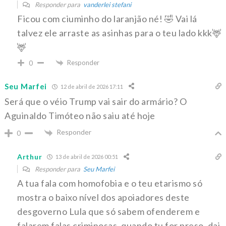
Responder para
vanderlei stefani
Ficou com ciuminho do laranjão né! 🤣 Vai lá
talvez ele arraste as asinhas para o teu lado kkk🦌
🦌
Responder
0
Seu Marfei
12 de abril de 2026 17:11
Será que o véio Trump vai sair do armário? O
Aguinaldo Timóteo não saiu até hoje
Responder
0
Arthur
13 de abril de 2026 00:51
Responder para
Seu Marfei
A tua fala com homofobia e o teu etarismo só
mostra o baixo nível dos apoiadores deste
desgoverno Lula que só sabem ofenderem e
falarem falas criminosas, quando tu for preso, dai