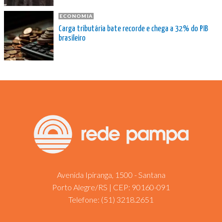
ECONOMIA
Carga tributária bate recorde e chega a 32% do PIB
brasileiro
Avenida Ipiranga, 1500 - Santana
Porto Alegre/RS | CEP: 90160-091
Telefone:
(51) 3218.2651