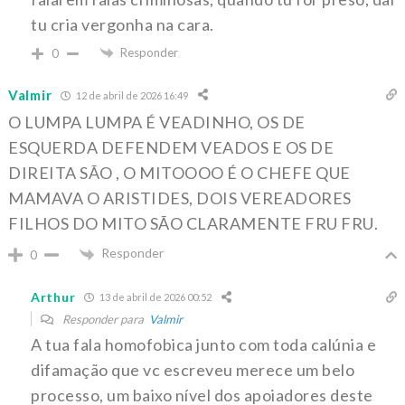
tu cria vergonha na cara.
Responder
0
Valmir
12 de abril de 2026 16:49
O LUMPA LUMPA É VEADINHO, OS DE
ESQUERDA DEFENDEM VEADOS E OS DE
DIREITA SÃO , O MITOOOO É O CHEFE QUE
MAMAVA O ARISTIDES, DOIS VEREADORES
FILHOS DO MITO SÃO CLARAMENTE FRU FRU.
Responder
0
Arthur
13 de abril de 2026 00:52
Responder para
Valmir
A tua fala homofobica junto com toda calúnia e
difamação que vc escreveu merece um belo
processo, um baixo nível dos apoiadores deste