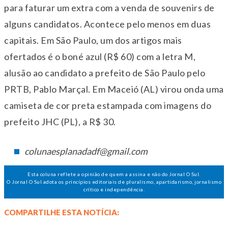
para faturar um extra com a venda de souvenirs de
alguns candidatos. Acontece pelo menos em duas
capitais. Em São Paulo, um dos artigos mais
ofertados é o boné azul (R$ 60) com a letra M,
alusão ao candidato a prefeito de São Paulo pelo
PRTB, Pablo Marçal. Em Maceió (AL) virou onda uma
camiseta de cor preta estampada com imagens do
prefeito JHC (PL), a R$ 30.
colunaesplanadadf@gmail.com
Esta coluna reflete a opinião de quem a assina e não do Jornal O Sul.
O Jornal O Sul adota os princípios editoriais de pluralismo, apartidarismo, jornalismo
crítico e independência.
COMPARTILHE ESTA NOTÍCIA: