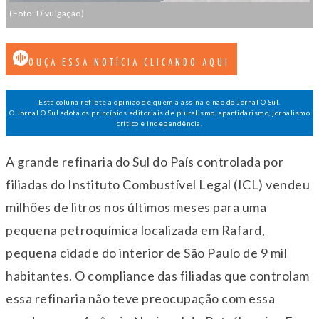
(Foto: Divulgação)
OUÇA ESSA NOTÍCIA CLICANDO AQUI
Esta coluna reflete a opinião de quem a assina e não do Jornal O Sul.
O Jornal O Sul adota os princípios editoriais de pluralismo, apartidarismo, jornalismo
crítico e independência.
A grande refinaria do Sul do País controlada por
filiadas do Instituto Combustível Legal (ICL) vendeu
milhões de litros nos últimos meses para uma
pequena petroquímica localizada em Rafard,
pequena cidade do interior de São Paulo de 9 mil
habitantes. O compliance das filiadas que controlam
essa refinaria não teve preocupação com essa